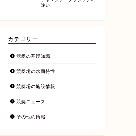
違い
カテゴリー
競艇の基礎知識
競艇場の水面特性
競艇場の施設情報
競艇ニュース
その他の情報