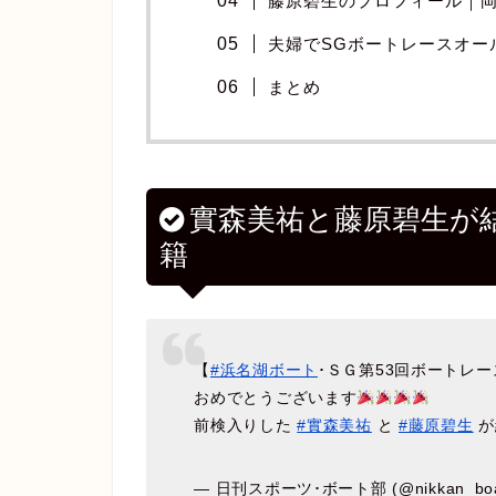
藤原碧生のプロフィール｜岡
夫婦でSGボートレースオー
まとめ
實森美祐と藤原碧生が結
籍
【
#浜名湖ボート
･ＳＧ第53回ボートレ
おめでとうございます
前検入りした
#實森美祐
と
#藤原碧生
が
— 日刊スポーツ･ボート部 (@nikkan_bo