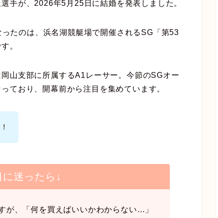
手が、2026年5月25日に結婚を発表しました。
となったのは、浜名湖競艇場で開催されるSG「第53
です。
岡山支部に所属するA1レーサー。今節のSGオー
なっており、開幕前から注目を集めています。
す！
目に迷ったら↓
すが、「何を買えばいいかわからない…」