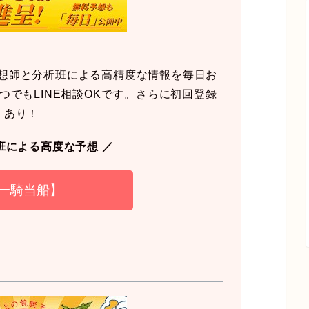
想師と分析班による高精度な情報を毎日お
つでもLINE相談OKです。さらに初回登録
」あり！
班による高度な予想 ／
一騎当船】