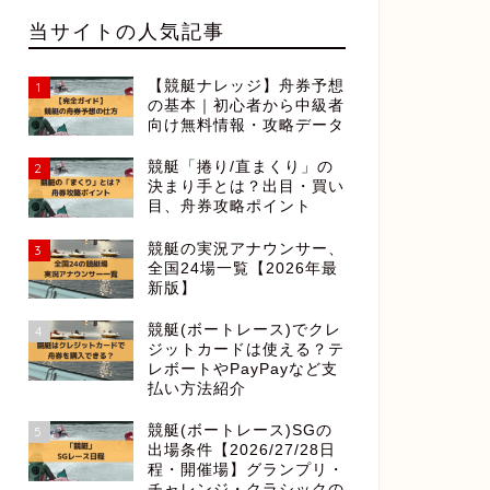
当サイトの人気記事
【競艇ナレッジ】舟券予想
1
の基本｜初心者から中級者
向け無料情報・攻略データ
競艇「捲り/直まくり」の
2
決まり手とは？出目・買い
目、舟券攻略ポイント
競艇の実況アナウンサー、
3
全国24場一覧【2026年最
新版】
競艇(ボートレース)でクレ
4
ジットカードは使える？テ
レボートやPayPayなど支
払い方法紹介
競艇(ボートレース)SGの
5
出場条件【2026/27/28日
程・開催場】グランプリ・
チャレンジ・クラシックの