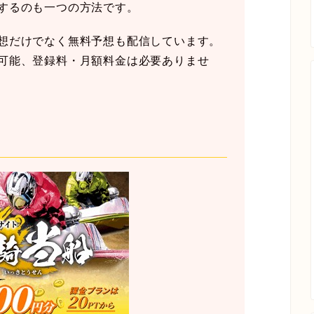
するのも一つの方法です。
想だけでなく無料予想も配信しています。
可能、登録料・月額料金は必要ありませ