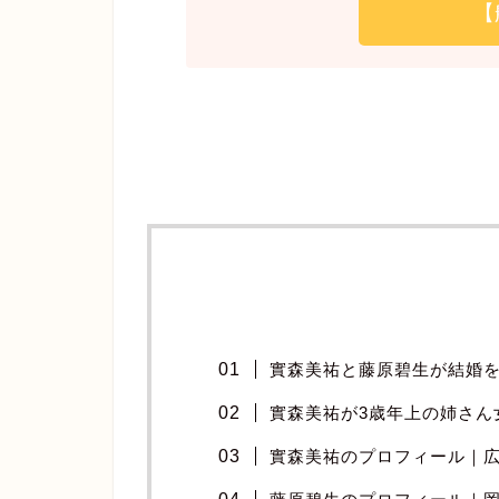
【
實森美祐と藤原碧生が結婚を発
實森美祐が3歳年上の姉さん
實森美祐のプロフィール｜広